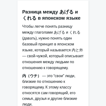
Разница между あげる и
くれる в японском языке
Чтобы легче понять разницу
между глаголами
あげる
и
くれる
(давать), нужно понять один
базовый принцип в японском
языке, который называется
内と外
— свой-чужой, который описывает
отношения между людьми по
отношению к говорящему.
内（ウチ）
— это “свои” люди,
близкие по отношению к
говорящему. К этому классу
относятся сам говорящий, его
семья, друзья и другие близкие
люди.