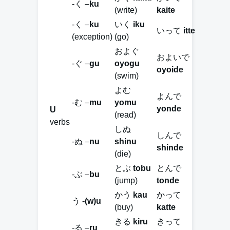
-く –
ku
(write)
kaite
-く –
ku
いく
iku
いって
itte
(exception)
(go)
およぐ
およいで
-ぐ –
gu
oyogu
oyoide
(swim)
よむ
よんで
-む –
mu
yomu
yonde
U
(read)
verbs
しぬ
しんで
-ぬ –
nu
shinu
shinde
(die)
とぶ
tobu
とんで
-ぶ –
bu
(jump)
tonde
かう
kau
かって
う
-(w)u
(buy)
katte
きる
kiru
きって
-る –
ru