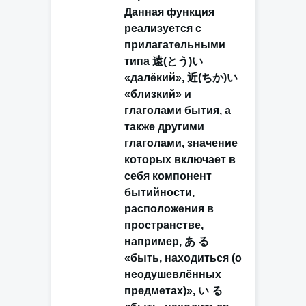
Данная функция
реализуется с
прилагательными
типа 遠(とう)い
«далёкий», 近(ちか)い
«близкий» и
глаголами бытия, а
также другими
глаголами, значение
которых включает в
себя компонент
бытийности,
расположения в
пространстве,
например, あ る
«быть, находиться (о
неодушевлённых
предметах)», い る