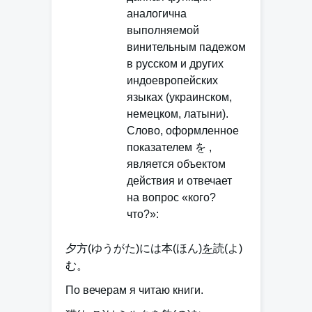
аналогична
выполняемой
винительным падежом
в русском и других
индоевропейских
языках (украинском,
немецком, латыни).
Слово, оформленное
показателем を ,
является объектом
действия и отвечает
на вопрос «кого?
что?»:
夕方(ゆうがた)には本(ほん)
を
読(よ)
む。
По вечерам я читаю книги.