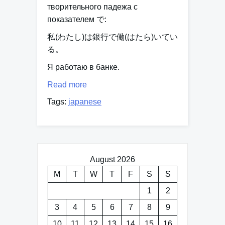
творительного падежа с
показателем で:
私(わたし)は銀行
で
働(はたら)いてい
る。
Я работаю в банке.
Read more
Tags:
japanese
August 2026
M
T
W
T
F
S
S
1
2
3
4
5
6
7
8
9
10
11
12
13
14
15
16