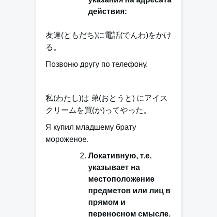
действия:
友達(ともだち)
に
電話(でんわ)をかけ
る。
Позвоню другу по телефону.
私(わたし)は 弟(おとうと)
に
アイス
クリームを買(か)ってやった。
Я купил младшему брату
мороженое.
Локативную, т.е.
указывает на
местоположение
предметов или лиц в
прямом и
переносном смысле.