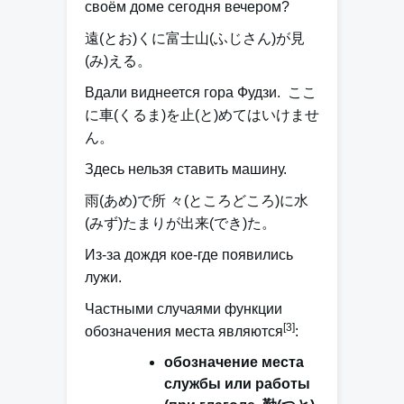
своём доме сегодня вечером?
遠(とお)く
に
富士山(ふじさん)が見
(み)える。
Вдали виднеется гора Фудзи. ここ
に
車(くるま)を止(と)めてはいけませ
ん。
Здесь нельзя ставить машину.
雨(あめ)で所 々(ところどころ)
に
水
(みず)たまりが出来(でき)た。
Из-за дождя кое-где появились
лужи.
Частными случаями функции
[3]
обозначения места являются
:
обозначение места
службы или работы