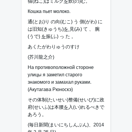
猫(ねこ)はミルク
を
飲(の)む。
Кошка пьет молоко.
通(とお)り の向(むこ) う 側(がわ) に
は旧知(きゅうち)
を
見(み) て 、 腕
(うで)
を
振(ふ) っ た 。
あくたがわりゅうのすけ
(芥川龍之介)
На противоположной стороне
улицы я заметил старого
знакомого и замахал руками.
(Акутагава Рюноскэ)
その体制(たいせい)整備(せいび)に政
府(せいふ)は本腰
を
入(い)れるべきで
あろう。
(毎日新聞(まいにちしんぶん)、2014