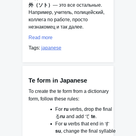
外（ソト）
— это все остальные.
Например, учитель, полицейский,
коллега по работе, просто
незнакомец и так далее.
Read more
Tags:
japanese
Te form in Japanese
To create the
te
form from a dictionary
form, follow these rules:
For
ru
verbs, drop the final
る
ru
and add て
te
.
For
u
verbs that end in す
su
, change the final syllable