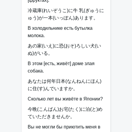
[фруктах].
冷蔵庫(れいぞうこ)
に
牛 乳(ぎゅうに
ゅう)が一本(いっぽん)あります。
В холодильнике есть бутылка
молока.
あの家(いえ)
に
恐(おそ)ろしい犬(い
ぬ)がいる。
В этом [есть, живёт] доме злая
собака.
あなたは何年日本(なんねんにほん)
に
住(す)んでいますか。
Сколько лет вы живёте в Японии?
今晩(こんばん)お宅(たく)
に
泊(と)め
ていただきませんか。
Вы не могли бы приютить меня в