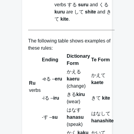
verbs する
suru
and くる
kuru
are して
shite
and き
て
kite
.
The following table shows examples of
these rules:
Dictionary
Ending
Te Form
Form
かえる
かえて
-eる –
eru
kaeru
kaete
Ru
(change)
verbs
きる
kiru
-iる –
iru
きて
kite
(wear)
はなす
はなして
-す –
su
hanasu
hanashite
(speak)
かく
kaku
かいて