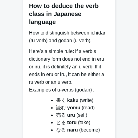
How to deduce the verb
class in Japanese
language
How to distinguish between ichidan
(ru-verb) and godan (u-verb).
Here’s a simple rule: if a verb’s
dictionary form does not end in
eru
or
iru
, it is definitely an
u
verb. If it
ends in
eru
or
iru
, it can be either a
ru
verb or an
u
verb.
Examples of u-verbs (godan) :
書く
kaku
(write)
読む
yomu
(read)
売る
uru
(sell)
とる
toru
(take)
なる
naru
(become)