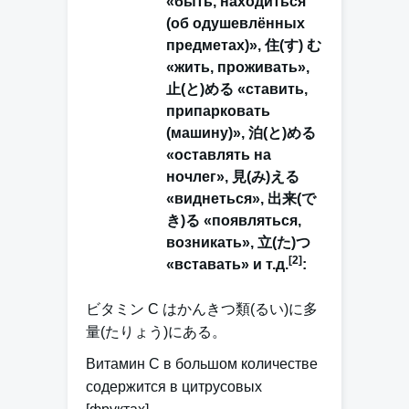
«быть, находиться
(об одушевлённых
предметах)», 住(す) む
«жить, проживать»,
止(と)める «ставить,
припарковать
(машину)», 泊(と)める
«оставлять на
ночлег», 見(み)える
«виднеться», 出来(で
き)る «появляться,
возникать», 立(た)つ
[2]
«вставать» и т.д.
:
ビタミン C はかんきつ類(るい)に多
量(たりょう)
に
ある。
Витамин C в большом количестве
содержится в цитрусовых