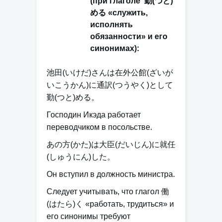
(при глаголе 勤(つと)
める «служить,
исполнять
обязанности» и его
синонимах):
池田(いけだ)さんは在外公館(ざいが
いこうかん)
に
通訳(つうやく)として
勤(つと)める。
Господин Икэда работает
переводчиком в посольстве.
あの方(かた)は大臣(だいじん)
に
就任
(しゅうにん)した。
Он вступил в должность министра.
Следует учитывать, что глагол 働
(はたら)く «работать, трудиться» и
его синонимы требуют