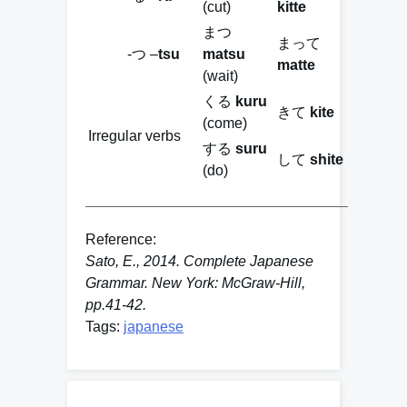
(cut)
kitte
まつ
まって
-つ –
tsu
matsu
matte
(wait)
くる
kuru
きて
kite
(come)
Irregular verbs
する
suru
して
shite
(do)
Reference:
Sato, E., 2014. Complete Japanese
Grammar. New York: McGraw-Hill,
pp.41-42.
Tags:
japanese