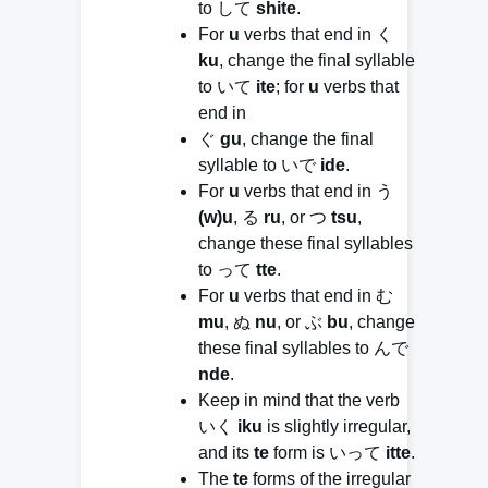
to して
shite
.
For
u
verbs that end in く
ku
, change the final syllable
to いて
ite
; for
u
verbs that
end in
ぐ
gu
, change the final
syllable to いで
ide
.
For
u
verbs that end in う
(w)u
, る
ru
, or つ
tsu
,
change these final syllables
to って
tte
.
For
u
verbs that end in む
mu
, ぬ
nu
, or ぶ
bu
, change
these final syllables to んで
nde
.
Keep in mind that the verb
いく
iku
is slightly irregular,
and its
te
form is いって
itte
.
The
te
forms of the irregular