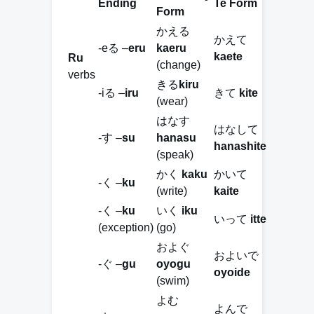
Ending
Te Form
Form
かえる
かえて
-eる –
eru
kaeru
kaete
Ru
(change)
verbs
きる
kiru
-iる –
iru
きて
kite
(wear)
はなす
はなして
-す –
su
hanasu
hanashite
(speak)
かく
kaku
かいて
-く –
ku
(write)
kaite
-く –
ku
いく
iku
いって
itte
(exception)
(go)
およぐ
およいで
-ぐ –
gu
oyogu
oyoide
(swim)
よむ
よんで