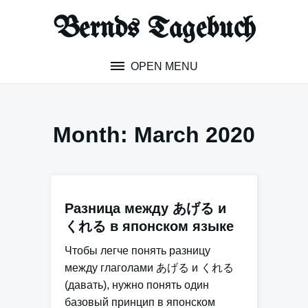
Skip
Bernds Tagebuch
to
content
OPEN MENU
Month:
March 2020
Разница между あげる и
くれる в японском языке
Чтобы легче понять разницу
между глаголами
あげる
и
くれる
(давать), нужно понять один
базовый принцип в японском