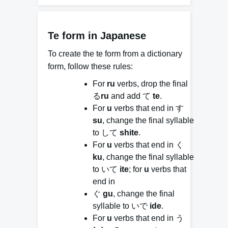
Te form in Japanese
To create the
te
form from a dictionary
form, follow these rules:
For
ru
verbs, drop the final
る
ru
and add て
te
.
For
u
verbs that end in す
su
, change the final syllable
to して
shite
.
For
u
verbs that end in く
ku
, change the final syllable
to いて
ite
; for
u
verbs that
end in
ぐ
gu
, change the final
syllable to いで
ide
.
For
u
verbs that end in う