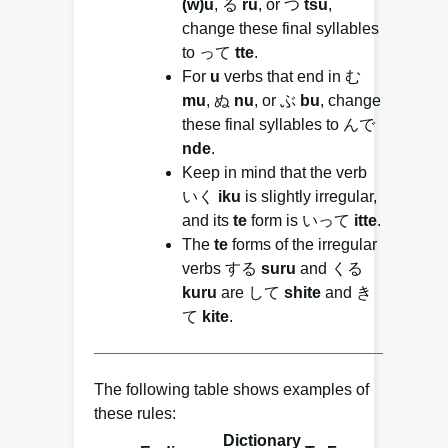
(w)u
, る
ru
, or つ
tsu
,
change these final syllables
to って
tte
.
For
u
verbs that end in む
mu
, ぬ
nu
, or ぶ
bu
, change
these final syllables to んで
nde
.
Keep in mind that the verb
いく
iku
is slightly irregular,
and its
te
form is いって
itte
.
The
te
forms of the irregular
verbs する
suru
and くる
kuru
are して
shite
and き
て
kite
.
The following table shows examples of
these rules:
Dictionary