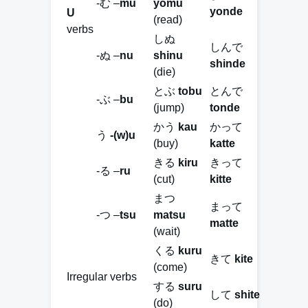
-む –
mu
yomu
yonde
U
(read)
verbs
しぬ
しんで
-ぬ –
nu
shinu
shinde
(die)
とぶ
tobu
とんで
-ぶ –
bu
(jump)
tonde
かう
kau
かって
う
-(w)u
(buy)
katte
きる
kiru
きって
-る –
ru
(cut)
kitte
まつ
まって
-つ –
tsu
matsu
matte
(wait)
くる
kuru
きて
kite
(come)
Irregular verbs
する
suru
して
shite
(do)