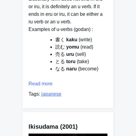
or
iru
, it is definitely an
u
verb. If it
ends in
eru
or
iru
, it can be either a
ru
verb or an
u
verb.
Examples of u-verbs (godan) :
書く
kaku
(write)
読む
yomu
(read)
売る
uru
(sell)
とる
toru
(take)
なる
naru
(become)
Read more
Tags:
japanese
Ikisudama (2001)