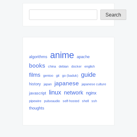
Search
Search
anime
algorithms
apache
books
china
debian
docker
english
guide
films
gentoo
git
go (baduk)
japanese
history
japan
japanese culture
linux
network
nginx
javascript
pipewire
pulseaudio
self-hosted
shell
ssh
thoughts