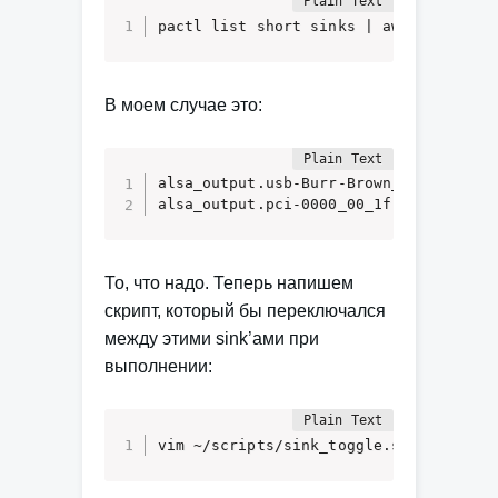
pactl list short sinks | awk '{print 
В моем случае это:
alsa_output.usb-Burr-Brown_from_TI_USB
alsa_output.pci-0000_00_1f.3.analog-s
То, что надо. Теперь напишем
скрипт, который бы переключался
между этими sink’ами при
выполнении:
vim ~/scripts/sink_toggle.sh: