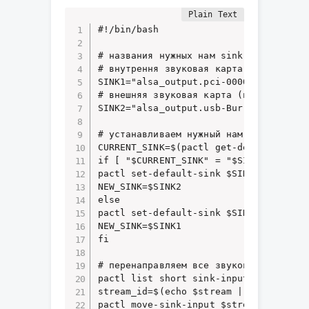
#!/bin/bash

# названия нужных нам sink'ов берем из
# внутрення звуковая карта (колонки)

SINK1="alsa_output.pci-0000_00_1f.3.an
# внешняя звуковая карта (наушники)

SINK2="alsa_output.usb-Burr-Brown_from
# устанавливаем нужный нам sink дефолт
CURRENT_SINK=$(pactl get-default-sink)
if [ "$CURRENT_SINK" = "$SINK1" ]; the
pactl set-default-sink $SINK2

NEW_SINK=$SINK2

else

pactl set-default-sink $SINK1

NEW_SINK=$SINK1

fi

# перенаправляем все звуковые потоки н
pactl list short sink-inputs | while r
stream_id=$(echo $stream | cut '-d ' -
pactl move-sink-input $stream_id $NEW_