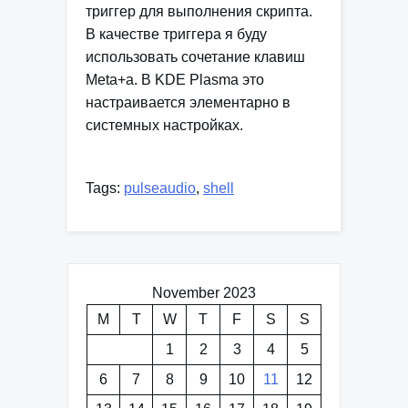
триггер для выполнения скрипта.
В качестве триггера я буду
использовать сочетание клавиш
Meta+a. В KDE Plasma это
настраивается элементарно в
системных настройках.
Tags:
pulseaudio
,
shell
November 2023
M
T
W
T
F
S
S
1
2
3
4
5
6
7
8
9
10
11
12