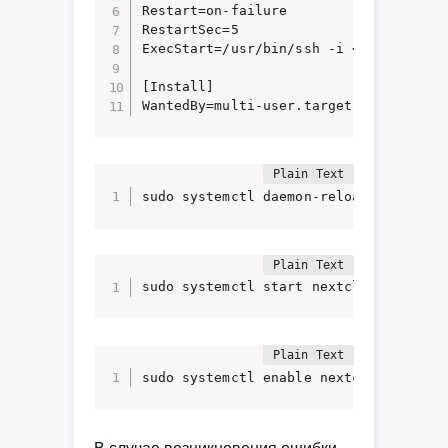
Restart=on-failure

RestartSec=5

ExecStart=/usr/bin/ssh -i <путь/до/ssh
[Install]

WantedBy=multi-user.target
sudo systemctl daemon-reload
sudo systemctl start nextcloud-ssh-tu
sudo systemctl enable nextcloud-ssh-t