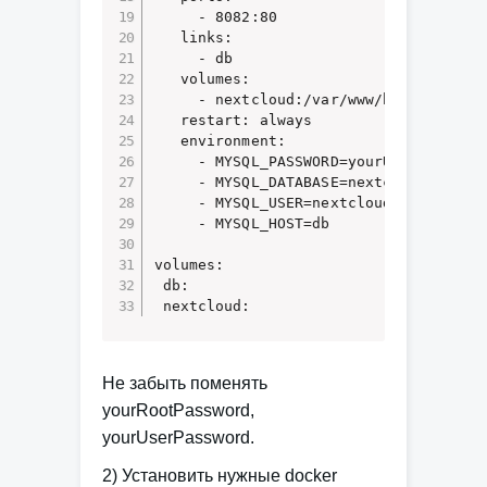
     - 8082:80 

   links: 

     - db 

   volumes: 

     - nextcloud:/var/www/html 

   restart: always 

   environment: 

     - MYSQL_PASSWORD=yourUserPassword
     - MYSQL_DATABASE=nextcloud 

     - MYSQL_USER=nextcloud 

     - MYSQL_HOST=db 

volumes: 

 db: 

 nextcloud:
Не забыть поменять
yourRootPassword,
yourUserPassword.
2) Установить нужные docker