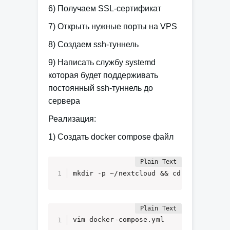
6) Получаем SSL-сертификат
7) Открыть нужные порты на VPS
8) Создаем ssh-туннель
9) Написать службу systemd
которая будет поддерживать
постоянный ssh-туннель до
сервера
Реализация
:
1) Создать docker compose файл
mkdir -p ~/nextcloud && cd ~/nextclou
vim docker-compose.yml