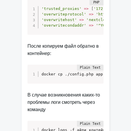
'trusted_proxies'
=
>
[
'172.19.0.3'
,
'
'overwriteprotocol'
=
>
'https'
,
'overwritehost'
=
>
'nextcloud.bernd32
'overwritecondaddr'
=
>
'^YOUR_VPS_IP$
После копируем файл обратно в
контейнер:
docker cp ./config.php app:/var/www/h
В случае возникновения каких-то
проблемы логи смотреть через
команду
docker logs -f айди_контейнера