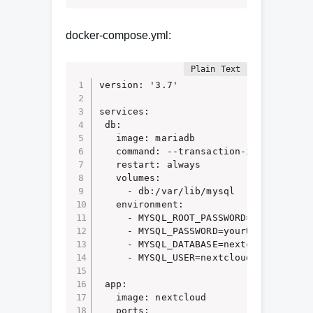
docker-compose.yml:
version: '3.7' 

services: 

 db: 

   image: mariadb 

   command: --transaction-isolation=RE
   restart: always 

   volumes: 

     - db:/var/lib/mysql 

   environment: 

     - MYSQL_ROOT_PASSWORD=yourRootPas
     - MYSQL_PASSWORD=yourUserPassword
     - MYSQL_DATABASE=nextcloud 

     - MYSQL_USER=nextcloud 

 app: 

   image: nextcloud 

   ports: 
