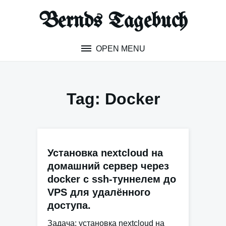
Skip
Bernds Tagebuch
to
content
OPEN MENU
Tag:
Docker
Установка nextcloud на
домашний сервер через
docker с ssh-туннелем до
VPS для удалённого
доступа.
Задача
: установка nextcloud на