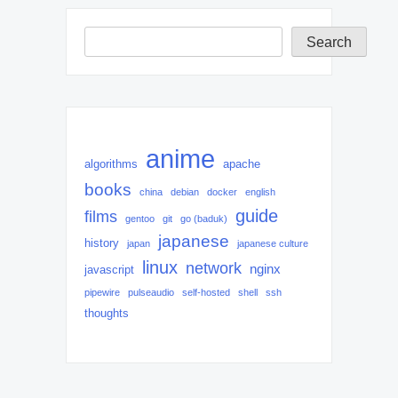
Search
Search
anime
algorithms
apache
books
china
debian
docker
english
guide
films
gentoo
git
go (baduk)
japanese
history
japan
japanese culture
linux
network
nginx
javascript
pipewire
pulseaudio
self-hosted
shell
ssh
thoughts