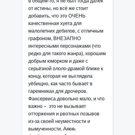
в общем-то, я не был тогда далёк
от истины, но всё же стоит
добавить, что это ОЧЕНЬ
качественная хуета для
малолетних дебилов, с отличным
графоном, ВНЕЗАПНО
интересными персонажами (что
редко для такого жанра), хорошим
добрым юморком и даже с
серьёзной ололо-драмой ближе к
концу, которая не выглядела
уёбищно, как часто бывает в
гаремниках для дрочеров.
Фансервиса довольно мало, и что
важно – это не вызывает
отторжения и рвотных позывов
из-за своей неуместности и
вымученности.
Алсо,