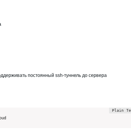
а
поддерживать постоянный ssh-туннель до сервера
oud