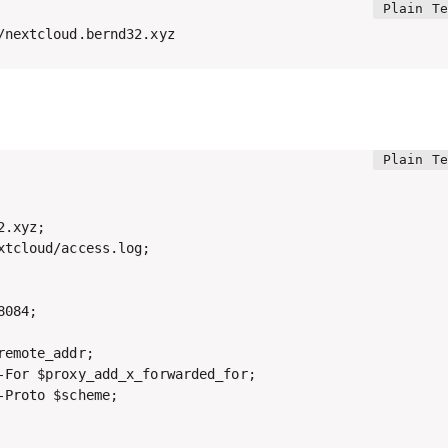
/nextcloud.bernd32.xyz
.xyz;

tcloud/access.log;

084;

emote_addr;

-For $proxy_add_x_forwarded_for;

Proto $scheme;
