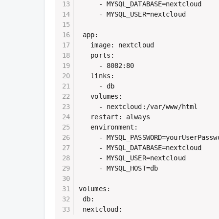
     - MYSQL_DATABASE=nextcloud 

     - MYSQL_USER=nextcloud 

 app: 

   image: nextcloud 

   ports: 

     - 8082:80 

   links: 

     - db 

   volumes: 

     - nextcloud:/var/www/html 

   restart: always 

   environment: 

     - MYSQL_PASSWORD=yourUserPasswo
     - MYSQL_DATABASE=nextcloud 

     - MYSQL_USER=nextcloud 

     - MYSQL_HOST=db 

volumes: 

 db: 

 nextcloud: