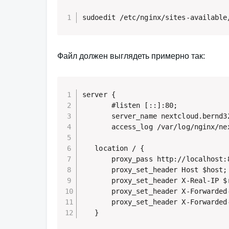
sudoedit /etc/nginx/sites-available
Файл должен выглядеть примерно так:
server {

       #listen [::]:80;

       server_name nextcloud.bernd32
       access_log /var/log/nginx/nex
   location / {

       proxy_pass http://localhost:8
       proxy_set_header Host $host;

       proxy_set_header X-Real-IP $r
       proxy_set_header X-Forwarded
       proxy_set_header X-Forwarded-
   }