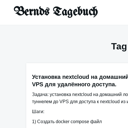
Skip
Bernds Tagebuch
to
content
Tag
Установка nextcloud на домашний
VPS для удалённого доступа.
Задача
: установка nextcloud на домашний л
туннелем до VPS для доступа к nextcloud из 
Шаги
:
1) Создать docker compose файл