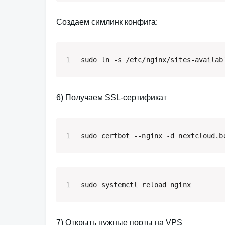
Создаем симлинк конфига:
sudo ln -s /etc/nginx/sites-availab
6) Получаем SSL-сертификат
sudo certbot --nginx -d nextcloud.b
sudo systemctl reload nginx
7) Открыть нужные порты на VPS