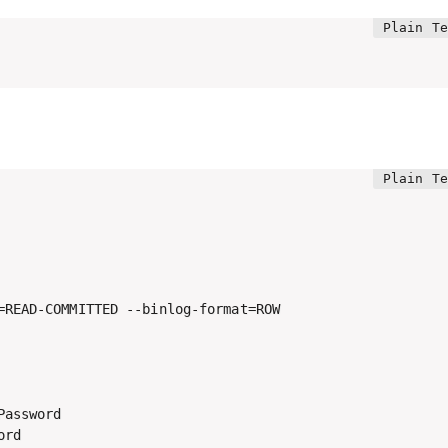
=READ-COMMITTED --binlog-format=ROW 

assword 

rd 
