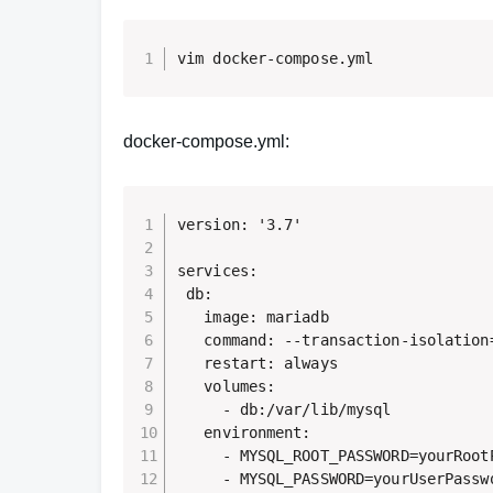
vim docker-compose.yml
docker-compose.yml:
version: '3.7' 

services: 

 db: 

   image: mariadb 

   command: --transaction-isolation
   restart: always 

   volumes: 

     - db:/var/lib/mysql 

   environment: 

     - MYSQL_ROOT_PASSWORD=yourRootP
     - MYSQL_PASSWORD=yourUserPasswo