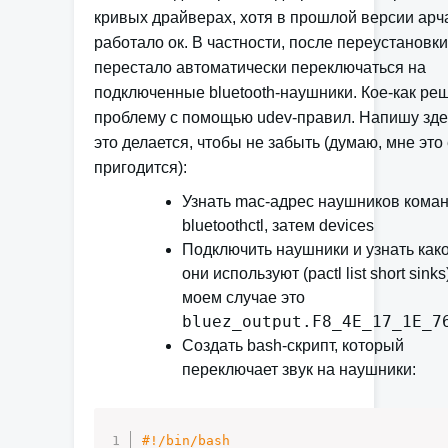
кривых драйверах, хотя в прошлой версии арч
работало ок. В частности, после переустановки
перестало автоматически переключаться на
подключенные bluetooth-наушники. Кое-как реш
проблему с помощью udev-правил. Напишу зде
это делается, чтобы не забыть (думаю, мне это
пригодится):
Узнать mac-адрес наушников кома
bluetoothctl, затем devices
Подключить наушники и узнать како
они используют (
pactl list short sinks
моем случае это
bluez_output.F8_4E_17_1E_7
Создать bash-скрипт, который
переключает звук на наушники:
#!/bin/bash