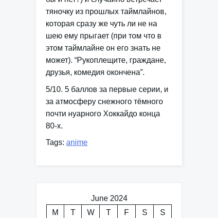
тяночку из прошлых таймлайнов,
которая сразу же чуть ли не на
шею ему прыгает (при том что в
этом таймлайне он его знать не
может). “Рукоплещите, граждане,
друзья, комедия окончена”.
5/10. 5 баллов за первые серии, и
за атмосферу снежного тёмного
почти нуарного Хоккайдо конца
80-х.
Tags:
anime
June 2024
M
T
W
T
F
S
S