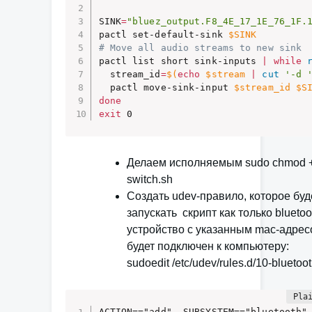
SINK
=
"bluez_output.F8_4E_17_1E_76_1F.
pactl set-default-sink 
$SINK
# Move all audio streams to new sink
pactl list short sink-inputs 
|
while
  stream_id
=
$(
echo
 $stream 
|
cut
'-d 
  pactl move-sink-input 
$stream_id
$S
done
exit
 0
Делаем исполняемым sudo chmod +
switch.sh
Создать udev-правило, которое буд
запускать скрипт как только bluetoo
устройство с указанным mac-адре
будет подключен к компьютеру:
sudoedit /etc/udev/rules.d/10-bluetoot
ACTION=="add", SUBSYSTEM=="bluetooth"