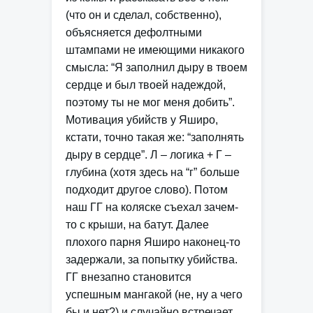
(что он и сделал, собственно),
объясняется дефолтными
штампами не имеющими никакого
смысла: “Я заполнил дыру в твоем
сердце и был твоей надеждой,
поэтому ты не мог меня добить”.
Мотивация убийств у Яширо,
кстати, точно такая же: “заполнять
дыру в сердце”. Л – логика + Г –
глубина (хотя здесь на “г” больше
подходит другое слово). Потом
наш ГГ на коляске съехал зачем-
то с крыши, на батут. Далее
плохого парня Яширо наконец-то
задержали, за попытку убийства.
ГГ внезапно становится
успешным мангакой (не, ну а чего
бы и нет?) и случайно встречает