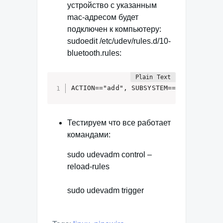
устройство с указанным
mac-адресом будет
подключен к компьютеру:
sudoedit /etc/udev/rules.d/10-
bluetooth.rules:
ACTION=="add", SUBSYSTEM=="bluetooth"
Тестируем что все работает
командами:
sudo udevadm control –
reload-rules
sudo udevadm trigger