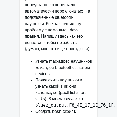
переустановки перестало
автоматически переключаться на
подключенные bluetooth-
наушники. Кое-как решил эту
проблему с помощью udev-
правил. Напишу здесь как это
делается, чтобы не забыть
(думаю, мне это еще пригодится):
Узнать mac-адрес наушников
командой bluetoothctl, затем
devices
Подключить наушники и
узнать какой sink они
используют (
pactl list short
sinks
). В моем случае это
bluez_output.F8_4E_17_1E_76_1F.
Создать bash-скрипт,