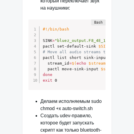
который переключает звук
на наушники:
#!/bin/bash
SINK
=
"bluez_output.F8_4E_17_1E_76_1F.
pactl set-default-sink 
$SINK
# Move all audio streams to new sink
pactl list short sink-inputs 
|
while
  stream_id
=
$(
echo
 $stream 
|
cut
'-d 
  pactl move-sink-input 
$stream_id
$S
done
exit
 0
Делаем исполняемым sudo
chmod +x auto-switch.sh
Создать udev-правило,
которое будет запускать
скрипт как только bluetooth-