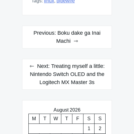
Tags:
linux
,
pipewire
Post
Previous:
Boku dake ga Inai
navigation
Machi
Next:
Treating myself a little:
Nintendo Switch OLED and the
Logitech MX Master 3s
August 2026
M
T
W
T
F
S
S
1
2