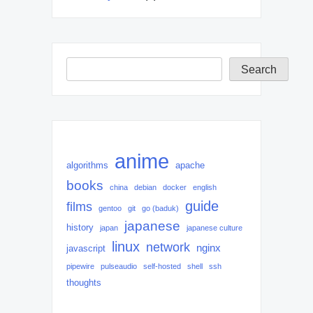
Search
Search
anime
algorithms
apache
books
china
debian
docker
english
guide
films
gentoo
git
go (baduk)
japanese
history
japan
japanese culture
linux
network
nginx
javascript
pipewire
pulseaudio
self-hosted
shell
ssh
thoughts